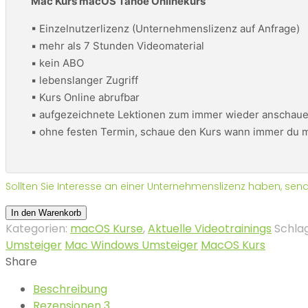
Mac Kurs macOS Tahoe Onlinekurs
▪ Einzelnutzerlizenz (Unternehmenslizenz auf Anfrage)
▪ mehr als 7 Stunden Videomaterial
▪ kein ABO
▪ lebenslanger Zugriff
▪ Kurs Online abrufbar
▪ aufgezeichnete Lektionen zum immer wieder anschau
▪ ohne festen Termin, schaue den Kurs wann immer du mö
Sollten Sie Interesse an einer Unternehmenslizenz haben, sen
Mac
In den Warenkorb
Kurs
Kategorien:
macOS Kurse
,
Aktuelle Videotrainings
Schla
(macOS
Umsteiger
Mac Windows Umsteiger
MacOS Kurs
Tahoe)
Share
Menge
Beschreibung
Rezensionen
3