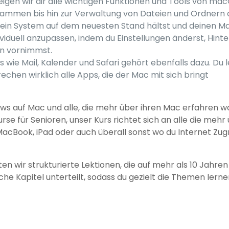
 zeigen wir dir alle wichtigen Funktionen und Tools von m
grammen bis hin zur Verwaltung von Dateien und Ordnern
u dein System auf dem neuesten Stand hältst und deinen M
ividuell anzupassen, indem du Einstellungen änderst, Hin
en vornimmst.
wie Mail, Kalender und Safari gehört ebenfalls dazu. Du 
chen wirklich alle Apps, die der Mac mit sich bringt
ows auf Mac und alle, die mehr über ihren Mac erfahren wo
e für Senioren, unser Kurs richtet sich an alle die mehr
cBook, iPad oder auch überall sonst wo du Internet Zugri
en wir strukturierte Lektionen, die auf mehr als 10 Jahre
iche Kapitel unterteilt, sodass du gezielt die Themen lerne