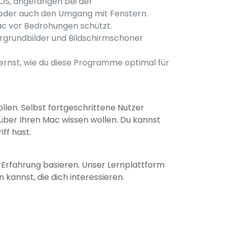
acOS, angefangen bei der
 oder auch den Umgang mit Fenstern.
ac vor Bedrohungen schützt.
tergrundbilder und Bildschirmschoner
lernst, wie du diese Programme optimal für
llen. Selbst fortgeschrittene Nutzer
 über Ihren Mac wissen wollen. Du kannst
ff hast.
n Erfahrung basieren. Unser Lernplattform
n kannst, die dich interessieren.