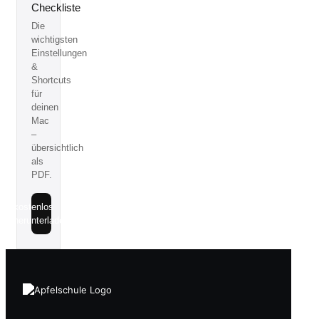
Checkliste
Die
wichtigsten
Einstellungen
&
Shortcuts
für
deinen
Mac
–
übersichtlich
als
PDF.
kostenlos
herunterladen