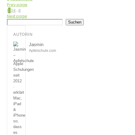
Prev page
1
2
3
4
...
6
Next page
Suchen
Suchen
AUTORIN
Jasmin
Apfelschule.com
Apple
Schulungen
seit
2012
·
erklärt
Mac,
iPad
&
iPhone
so,
dass
es