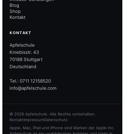
Blog
Shop
Kontakt
KONTAKT
Apfelschule
Kniebisstr. 43
70188 Stuttgart
Deutschland
Tel.:
0711 12158520
info@apfelschule.com
© 2026 Apfelschule. Alle Rechte vorbehalten.
Kontakt
Impressum
Datenschutz
Apple, Mac, iPad und iPhone sind Marken der Apple Inc.
Apfelschule ist ein unabhängiger Anbieter und steht in